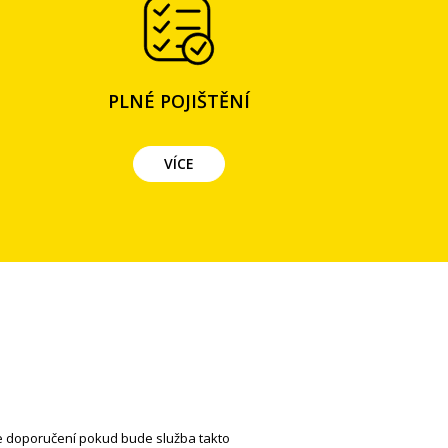
PLNÉ POJIŠTĚNÍ
VÍCE
Jana H.
 doporučení pokud bude služba takto
Rychlé jednání, profe