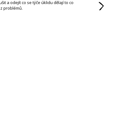
t a odejít co se týče úklidu dělají to co
práce. Těšíme se na da
ez problémů.