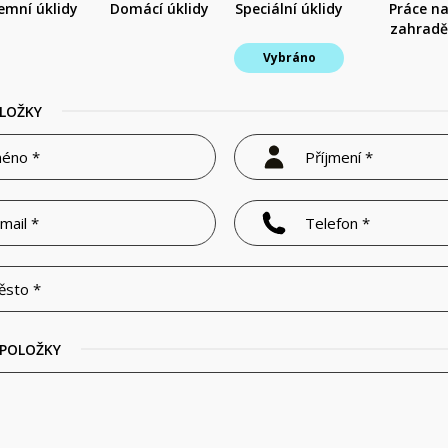
remní úklidy
Domácí úklidy
Speciální úklidy
Práce n
zahradě
Vybráno
LOŽKY
 POLOŽKY