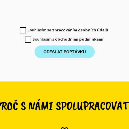
Souhlasím se
zpracováním osobních údajů
.
Souhlasím s
obchodními podmínkami
.
ODESLAT POPTÁVKU
PROČ S NÁMI SPOLUPRACOVAT