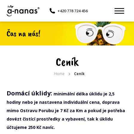
+420 778 724 456
Čas na nás!
Ceník
Home
Ceník
Domácí úklidy:
minimální délka úklidu je 2,5
hodiny nebo je nastavena individuální cena, doprava
mimo Ostravu Porubu je 7 Kč za Km a pokud je potřeba
dovézt čistící prostředky a vybavení, tak k úklidu
účtujeme 250 Kč navíc.