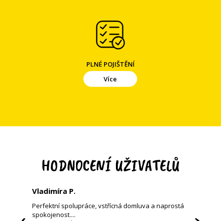
PLNÉ POJIŠTĚNÍ
Více
HODNOCENÍ UŽIVATELŮ
Vladimíra P.
Franti
Perfektní spolupráce, vstřícná domluva a naprostá
Jsem s
spokojenost....
bude sl