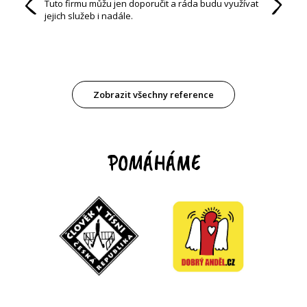
Tuto firmu můžu jen doporučit a ráda budu využívat
rušit a 
jejich služeb i nadále.
a pozad
Zobrazit všechny reference
POMÁHÁME