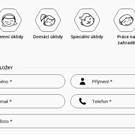
remní úklidy
Domácí úklidy
Speciální úklidy
Práce n
zahradě
LOŽKY