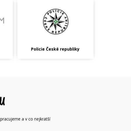
Policie České republiky
U
zpracujeme a v co nejkratší