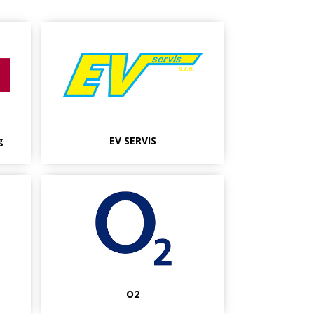
g
EV SERVIS
O2