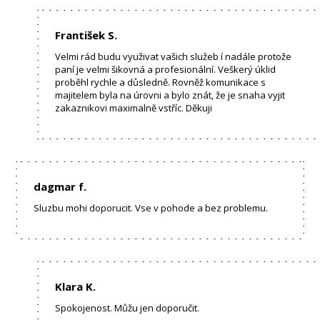
František S.
Velmi rád budu využivat vašich služeb í nadále protože
paní je velmi šikovná a profesionální. Veškerý úklid
proběhl rychle a důsledně. Rovněž komunikace s
majitelem byla na úrovni a bylo znát, že je snaha vyjit
zakaznikovi maximalně vstříc. Děkuji
dagmar f.
Sluzbu mohi doporucit. Vse v pohode a bez problemu.
Klara K.
Spokojenost. Můžu jen doporučit.