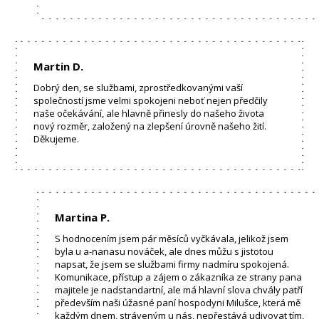
Martin D.
Dobrý den, se službami, zprostředkovanými vaší
společností jsme velmi spokojeni neboť nejen předčily
naše očekávání, ale hlavně přinesly do našeho života
nový rozměr, založený na zlepšení úrovně našeho žití.
Děkujeme.
Martina P.
S hodnocením jsem pár měsíců vyčkávala, jelikož jsem
byla u a-nanasu nováček, ale dnes můžu s jistotou
napsat, že jsem se službami firmy nadmíru spokojená.
Komunikace, přístup a zájem o zákazníka ze strany pana
majitele je nadstandartní, ale má hlavní slova chvály patří
především naši úžasné paní hospodyni Milušce, která mě
každým dnem, stráveným u nás, nepřestává udivovat tím,