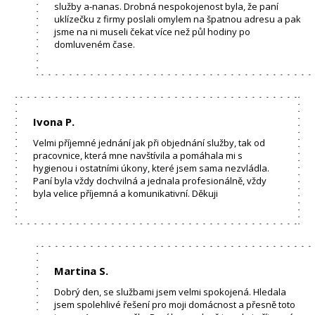
služby a-nanas. Drobná nespokojenost byla, že paní
uklízečku z firmy poslali omylem na špatnou adresu a pak
jsme na ni museli čekat více než půl hodiny po
domluveném čase.
Ivona P.
Velmi příjemné jednání jak při objednání služby, tak od
pracovnice, která mne navštívila a pomáhala mi s
hygienou i ostatními úkony, které jsem sama nezvládla.
Paní byla vždy dochvilná a jednala profesionálně, vždy
byla velice příjemná a komunikativní. Děkuji
Martina S.
Dobrý den, se službami jsem velmi spokojená. Hledala
jsem spolehlivé řešení pro moji domácnost a přesně toto