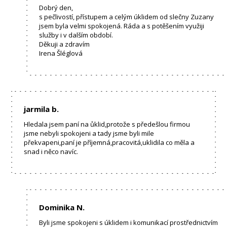
Dobrý den,
s pečlivostí, přístupem a celým úklidem od slečny Zuzany
jsem byla velmi spokojená. Ráda a s potěšením využiji
služby i v dalším období.
Děkuji a zdravím
Irena Šléglová
jarmila b.
Hledala jsem paní na ůklid,protože s předešlou firmou
jsme nebyli spokojeni a tady jsme byli mile
překvapeni,paní je příjemná,pracovitá,uklidila co měla a
snad i něco navíc.
Dominika N.
Byli jsme spokojeni s úklidem i komunikací prostřednictvím