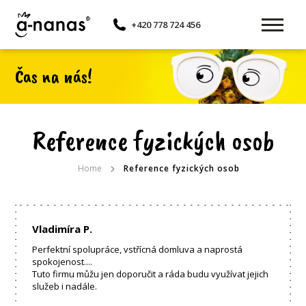
+420 778 724 456
Čas na nás!
Reference fyzických osob
Home
Reference fyzických osob
Vladimíra P.
Perfektní spolupráce, vstřícná domluva a naprostá
spokojenost....
Tuto firmu můžu jen doporučit a ráda budu využívat jejich
služeb i nadále.