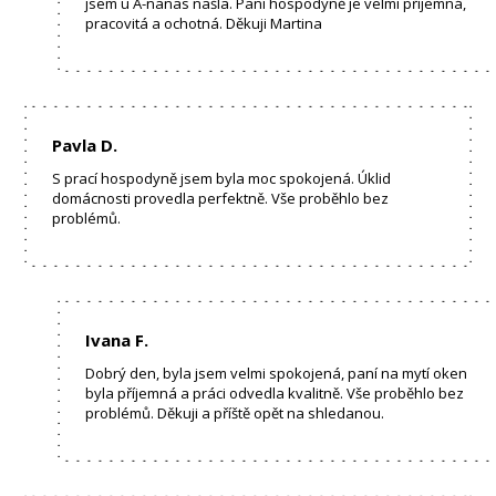
jsem u A-nanas našla. Paní hospodyně je velmi příjemná,
pracovitá a ochotná. Děkuji Martina
Pavla D.
S prací hospodyně jsem byla moc spokojená. Úklid
domácnosti provedla perfektně. Vše proběhlo bez
problémů.
Ivana F.
Dobrý den, byla jsem velmi spokojená, paní na mytí oken
byla příjemná a práci odvedla kvalitně. Vše proběhlo bez
problémů. Děkuji a příště opět na shledanou.