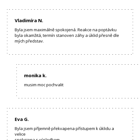
Vladimíra N.
Byla jsem maximálně spokojená. Reakce na poptávku
byla okamžitá, termín stanoven záhy a úklid přesně dle
mých představ.
monika k.
musim moc pochvalit
Eva G.
Byla jsem příjemně překvapena přístupem k úklidu a
velice
spokojena s výsledkem.