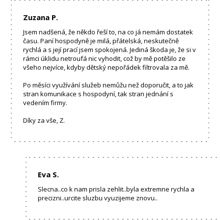
Zuzana P.
Jsem nadšená, že někdo řeší to, na co já nemám dostatek
času. Paní hospodyně je milá, přátelská, neskutečně
rychlá a s její prací jsem spokojená. Jediná škoda je, že si v
rámci úklidu netroufá nic vyhodit, což by mě potěšilo ze
všeho nejvíce, kdyby dětský nepořádek filtrovala za mě.
Po měsíci využívání služeb nemůžu než doporučit, a to jak
stran komunikace s hospodyní, tak stran jednání s
vedením firmy.
Díky za vše, Z.
Eva S.
Slecna..co k nam prisla zehlit..byla extremne rychla a
precizni..urcite sluzbu vyuzijeme znovu..