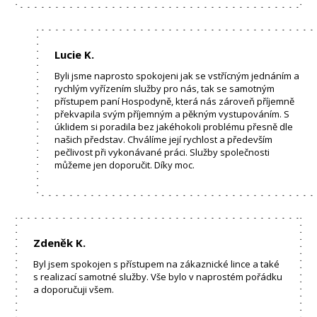
Lucie K.
Byli jsme naprosto spokojeni jak se vstřícným jednáním a
rychlým vyřízením služby pro nás, tak se samotným
přístupem paní Hospodyně, která nás zároveň příjemně
překvapila svým příjemným a pěkným vystupováním. S
úklidem si poradila bez jakéhokoli problému přesně dle
našich představ. Chválíme její rychlost a především
pečlivost při vykonávané práci. Služby společnosti
můžeme jen doporučit. Díky moc.
Zdeněk K.
Byl jsem spokojen s přístupem na zákaznické lince a také
s realizací samotné služby. Vše bylo v naprostém pořádku
a doporučuji všem.