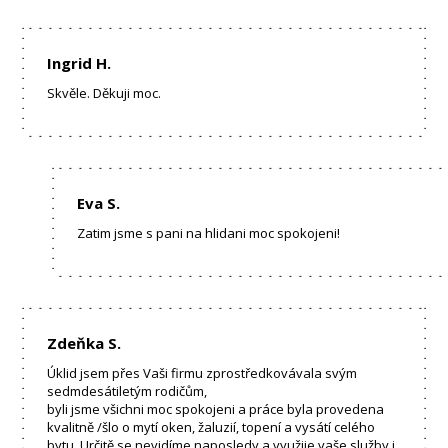
Ingrid H.
Skvěle. Děkuji moc.
Eva S.
Zatim jsme s pani na hlidani moc spokojeni!
Zdeňka S.
Úklid jsem přes Vaši firmu zprostředkovávala svým
sedmdesátiletým rodičům,
byli jsme všichni moc spokojeni a práce byla provedena
kvalitně /šlo o mytí oken, žaluzií, topení a vysátí celého
bytu. Určitě se nevidíme naposledy a využije vaše služby i