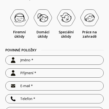
Firemní
Domácí
Speciální
Práce na
úklidy
úklidy
úklidy
zahradě
POVINNÉ POLOŽKY