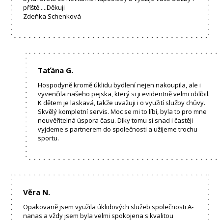
příště.....Děkuji
Zdeňka Schenková
Taťána G.
Hospodyně kromě úklidu bydlení nejen nakoupila, ale i
vyvenčila našeho pejska, který si ji evidentně velmi oblíbil.
K dětem je laskavá, takže uvažuji i o využití služby chůvy.
Skvělý kompletní servis. Moc se mi to líbí, byla to pro mne
neuvěřitelná úspora času. Díky tomu si snad i častěji
vyjdeme s partnerem do společnosti a užijeme trochu
sportu.
Věra N.
Opakovaně jsem využila úklidových služeb společnosti A-
nanas a vždy jsem byla velmi spokojena s kvalitou