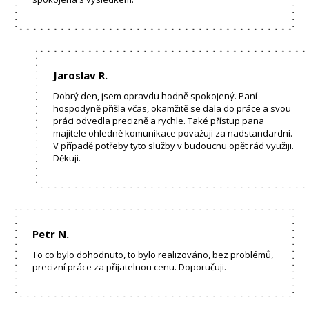
Jaroslav R.
Dobrý den, jsem opravdu hodně spokojený. Paní
hospodyně přišla včas, okamžitě se dala do práce a svou
práci odvedla precizně a rychle. Také přístup pana
majitele ohledně komunikace považuji za nadstandardní.
V případě potřeby tyto služby v budoucnu opět rád využiji.
Děkuji.
Petr N.
To co bylo dohodnuto, to bylo realizováno, bez problémů,
precizní práce za přijatelnou cenu. Doporučuji.