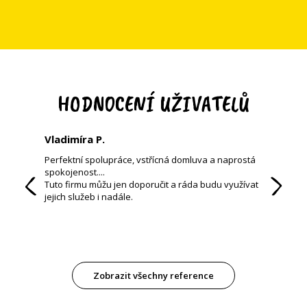
HODNOCENÍ UŽIVATELŮ
Vladimíra P.
Franti
Perfektní spolupráce, vstřícná domluva a naprostá
Jsem s
spokojenost....
bude sl
Tuto firmu můžu jen doporučit a ráda budu využívat
rušit a 
jejich služeb i nadále.
a pozad
Zobrazit všechny reference